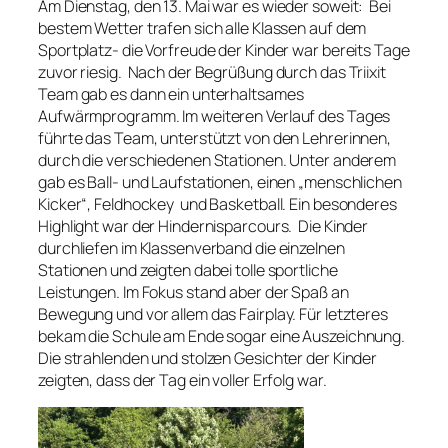
Am Dienstag, den 13. Mai war es wieder soweit: Bei
bestem Wetter trafen sich alle Klassen auf dem
Sportplatz- die Vorfreude der Kinder war bereits Tage
zuvor riesig. Nach der Begrüßung durch das Triixit
Team gab es dann ein unterhaltsames
Aufwärmprogramm. Im weiteren Verlauf des Tages
führte das Team, unterstützt von den Lehrerinnen,
durch die verschiedenen Stationen. Unter anderem
gab es Ball- und Laufstationen, einen „menschlichen
Kicker“, Feldhockey und Basketball. Ein besonderes
Highlight war der Hindernisparcours. Die Kinder
durchliefen im Klassenverband die einzelnen
Stationen und zeigten dabei tolle sportliche
Leistungen. Im Fokus stand aber der Spaß an
Bewegung und vor allem das Fairplay. Für letzteres
bekam die Schule am Ende sogar eine Auszeichnung.
Die strahlenden und stolzen Gesichter der Kinder
zeigten, dass der Tag ein voller Erfolg war.