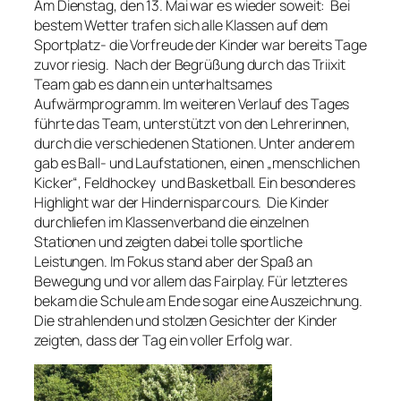
Am Dienstag, den 13. Mai war es wieder soweit: Bei
bestem Wetter trafen sich alle Klassen auf dem
Sportplatz- die Vorfreude der Kinder war bereits Tage
zuvor riesig. Nach der Begrüßung durch das Triixit
Team gab es dann ein unterhaltsames
Aufwärmprogramm. Im weiteren Verlauf des Tages
führte das Team, unterstützt von den Lehrerinnen,
durch die verschiedenen Stationen. Unter anderem
gab es Ball- und Laufstationen, einen „menschlichen
Kicker“, Feldhockey und Basketball. Ein besonderes
Highlight war der Hindernisparcours. Die Kinder
durchliefen im Klassenverband die einzelnen
Stationen und zeigten dabei tolle sportliche
Leistungen. Im Fokus stand aber der Spaß an
Bewegung und vor allem das Fairplay. Für letzteres
bekam die Schule am Ende sogar eine Auszeichnung.
Die strahlenden und stolzen Gesichter der Kinder
zeigten, dass der Tag ein voller Erfolg war.