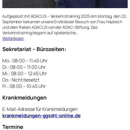
Aufgepasst mit ADACUS – Verkehrstraining 2025 Am Montag, den 22.
September bekamen unsere Erstklässer Besuch von Frau Haybach
und dem Raben ADACUS von der ADAC-Stiftung. Das
Verkehrstraining begann auf spielerische…
:
Weiterlesen
V
Sekretariat – Bürozeiten:
e
r
k
Mo.: 08:00 – 11:45 Uhr
e
Di.: 08:00 – 11:00 Uhr
h
Mi.: 08:00 – 12:45 Uhr
r
Do.: Nicht besetzt
s
Fr.: 08:00 – 10:45 Uhr
t
r
Krankmeldungen
a
i
E-Mail-Adresse für Krankmeldungen
n
krankmeldungen-ggs@t-online.de
i
n
Termine
g