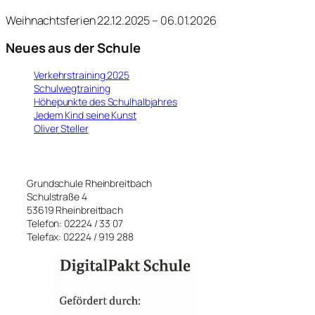
2
0
Weihnachtsferien 22.12.2025 – 06.01.2026
2
5
Neues aus der Schule
Verkehrstraining 2025
Schulwegtraining
Höhepunkte des Schulhalbjahres
Jedem Kind seine Kunst
Oliver Steller
Grundschule Rheinbreitbach
Schulstraße 4
53619 Rheinbreitbach
Telefon: 02224 / 33 07
Telefax: 02224 / 919 288