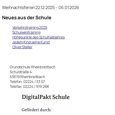
2
0
Weihnachtsferien 22.12.2025 – 06.01.2026
2
5
Neues aus der Schule
Verkehrstraining 2025
Schulwegtraining
Höhepunkte des Schulhalbjahres
Jedem Kind seine Kunst
Oliver Steller
Grundschule Rheinbreitbach
Schulstraße 4
53619 Rheinbreitbach
Telefon: 02224 / 33 07
Telefax: 02224 / 919 288