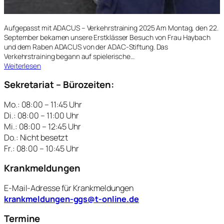
Aufgepasst mit ADACUS – Verkehrstraining 2025 Am Montag, den 22.
September bekamen unsere Erstklässer Besuch von Frau Haybach
und dem Raben ADACUS von der ADAC-Stiftung. Das
Verkehrstraining begann auf spielerische…
:
Weiterlesen
V
Sekretariat – Bürozeiten:
e
r
k
Mo.: 08:00 – 11:45 Uhr
e
Di.: 08:00 – 11:00 Uhr
h
Mi.: 08:00 – 12:45 Uhr
r
Do.: Nicht besetzt
s
Fr.: 08:00 – 10:45 Uhr
t
r
Krankmeldungen
a
i
E-Mail-Adresse für Krankmeldungen
n
krankmeldungen-ggs@t-online.de
i
n
Termine
g